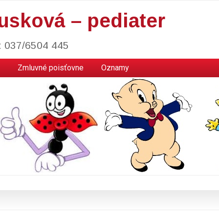
usková – pediater
l: 037/6504 445
Zmluvné poisťovne
Oznamy