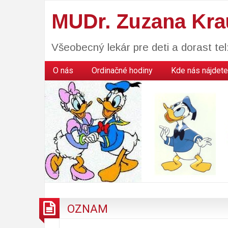
MUDr. Zuzana Kra
Všeobecný lekár pre deti a dorast te
O nás
Ordinačné hodiny
Kde nás nájdete
OZNAM