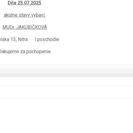
Dňa 25
.07.2025
akútne stavy vybaví:
MUDr. JAKUBIČKOVÁ
álska 13, Nitra I.poschodie
Ďakujeme za pochopenie
bugs-bunny