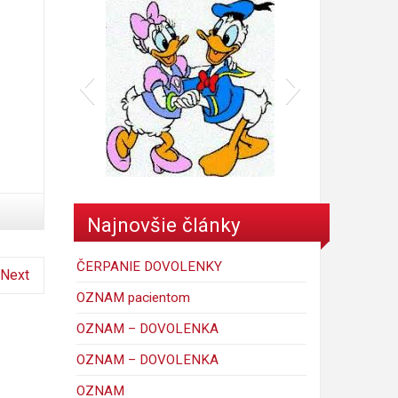
donald
Najnovšie články
ČERPANIE DOVOLENKY
Next
OZNAM pacientom
OZNAM – DOVOLENKA
OZNAM – DOVOLENKA
6
mickey_mouse_walt_disney-
porky-hrackyshop
Maggie Simpson
macko
kacer
ferdo
krtko
maja
OZNAM
C
1