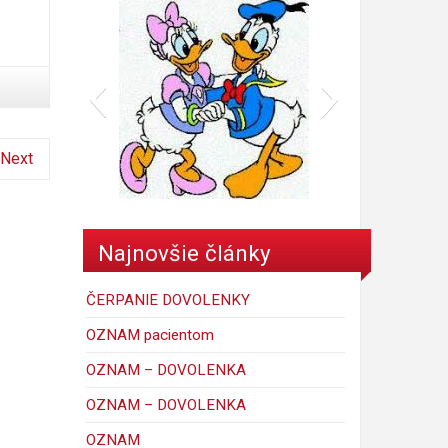
Next
donald
Najnovšie články
ČERPANIE DOVOLENKY
OZNAM pacientom
OZNAM – DOVOLENKA
OZNAM – DOVOLENKA
6
mickey_mouse_walt_disney-
porky-hrackyshop
Maggie Simpson
macko
kacer
ferdo
krtko
maja
OZNAM
C
1