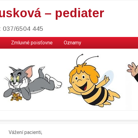
usková – pediater
l: 037/6504 445
Zmluvné poisťovne
Oznamy
Vážení pacienti,