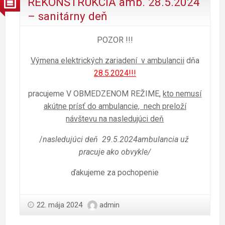
REKONŠTRUKCIA amb. 28.5.2024
– sanitárny deň
POZOR !!!
Výmena elektrických zariadení v ambulancii
dňa
28.5.2024!!!
pracujeme V OBMEDZENOM REŽIME,
kto nemusí
akútne prísť do ambulancie, nech preloží
návštevu na nasledujúci deň
/
nasledujúci deň 29.5.2024ambulancia už
pracuje ako obvykle/
ďakujeme za pochopenie
22. mája 2024
admin