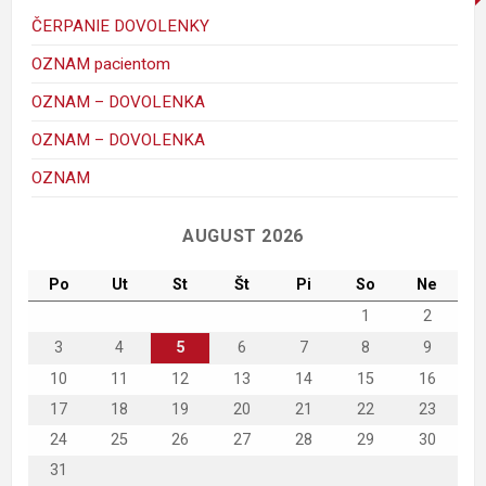
ČERPANIE DOVOLENKY
OZNAM pacientom
OZNAM – DOVOLENKA
OZNAM – DOVOLENKA
mickey_mouse_walt_disney-1
porky-hrackyshop
Maggie Simpson
macko
kacer
ferdo
krtko
maja
OZNAM
C
AUGUST 2026
Po
Ut
St
Št
Pi
So
Ne
1
2
3
4
5
6
7
8
9
10
11
12
13
14
15
16
17
18
19
20
21
22
23
24
25
26
27
28
29
30
31