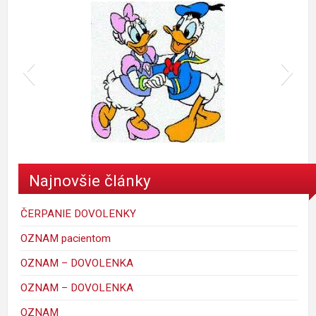
donald
Najnovšie články
ČERPANIE DOVOLENKY
OZNAM pacientom
OZNAM – DOVOLENKA
OZNAM – DOVOLENKA
mickey_mouse_walt_disney-1
porky-hrackyshop
Maggie Simpson
macko
kacer
ferdo
krtko
maja
OZNAM
C