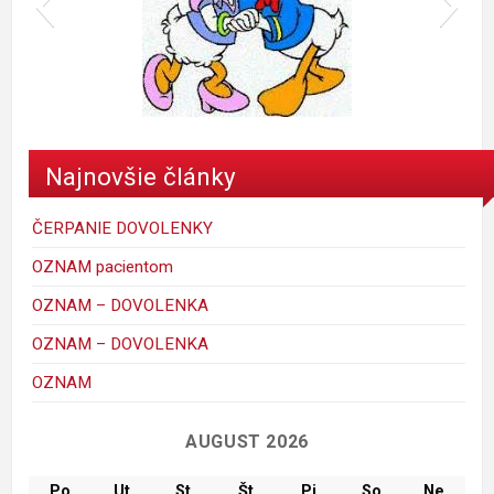
donald
Najnovšie články
ČERPANIE DOVOLENKY
OZNAM pacientom
OZNAM – DOVOLENKA
OZNAM – DOVOLENKA
mickey_mouse_walt_disney-1
porky-hrackyshop
Maggie Simpson
macko
kacer
ferdo
krtko
maja
OZNAM
C
AUGUST 2026
Po
Ut
St
Št
Pi
So
Ne