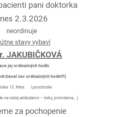
 pacienti pani doktorka
nes 2.3.2026
neordinuje
útne stavy vybaví
r. JAKUBIČKOVÁ
čase jej ordinačných hodín
držiavať čas ordinačných hodín!!!)
álska 13, Nitra I.poschodie
e na našej ambulancii – lieky, potvrdenia,…)
bugs-bunny
eme za pochopenie