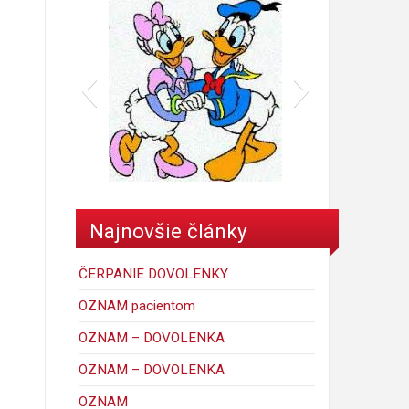
donald
Najnovšie články
ČERPANIE DOVOLENKY
OZNAM pacientom
OZNAM – DOVOLENKA
OZNAM – DOVOLENKA
6
mickey_mouse_walt_disney-
porky-hrackyshop
Maggie Simpson
macko
kacer
ferdo
krtko
maja
OZNAM
C
1