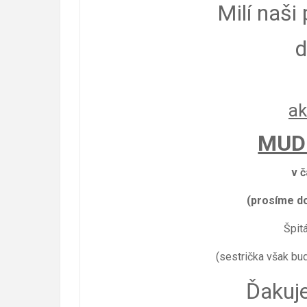
Milí naši
d
ak
MUD
v 
(prosíme do
Špit
(sestrička však bud
Ďakuj