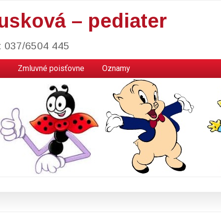
usková – pediater
l: 037/6504 445
Zmluvné poisťovne
Oznamy