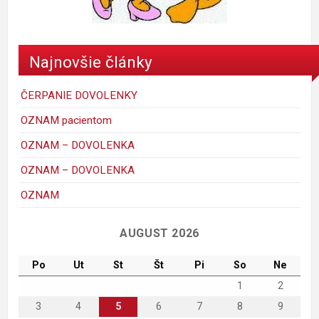
donald
Najnovšie články
ČERPANIE DOVOLENKY
OZNAM pacientom
OZNAM – DOVOLENKA
OZNAM – DOVOLENKA
mickey_mouse_walt_disney-1
porky-hrackyshop
Maggie Simpson
macko
kacer
ferdo
krtko
maja
OZNAM
C
AUGUST 2026
Po
Ut
St
Št
Pi
So
Ne
1
2
3
4
5
6
7
8
9