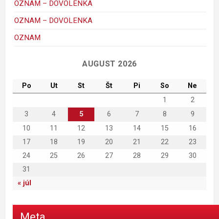
OZNAM – DOVOLENKA
OZNAM – DOVOLENKA
mickey_mouse_walt_disney-1
porky-hrackyshop
Maggie Simpson
macko
kacer
ferdo
krtko
maja
OZNAM
C
AUGUST 2026
Po
Ut
St
Št
Pi
So
Ne
1
2
3
4
5
6
7
8
9
10
11
12
13
14
15
16
17
18
19
20
21
22
23
24
25
26
27
28
29
30
31
« júl
Meta