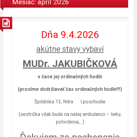
Mesiac: apríl 2026
Dňa 9.4.2026
akútne stavy vybaví
MUDr. JAKUBIČKOVÁ
v čase jej ordinačných hodín
(prosíme dodržiavať čas ordinačných hodín!!!)
Špitálska 13, Nitra I.poschodie
(sestrička však bude na našej ambulancii – lieky,
potvrdenia,…)