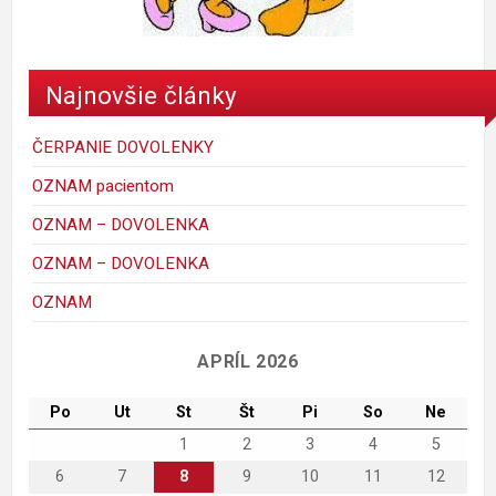
donald
Najnovšie články
ČERPANIE DOVOLENKY
OZNAM pacientom
OZNAM – DOVOLENKA
OZNAM – DOVOLENKA
mickey_mouse_walt_disney-1
porky-hrackyshop
Maggie Simpson
macko
kacer
ferdo
krtko
maja
OZNAM
C
APRÍL 2026
Po
Ut
St
Št
Pi
So
Ne
1
2
3
4
5
6
7
8
9
10
11
12