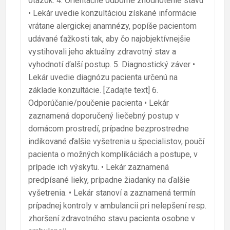
otázok. 4. Orientačné odborné zhodnotenie stavu
• Lekár uvedie konzultáciou získané informácie
vrátane alergickej anamnézy, popíše pacientom
udávané ťažkosti tak, aby čo najobjektívnejšie
vystihovali jeho aktuálny zdravotný stav a
vyhodnotí ďalší postup. 5. Diagnostický záver •
Lekár uvedie diagnózu pacienta určenú na
základe konzultácie. [Zadajte text] 6.
Odporúčanie/poučenie pacienta • Lekár
zaznamená doporučený liečebný postup v
domácom prostredí, prípadne bezprostredne
indikované ďalšie vyšetrenia u špecialistov, poučí
pacienta o možných komplikáciách a postupe, v
prípade ich výskytu. • Lekár zaznamená
predpísané lieky, prípadne žiadanky na ďalšie
vyšetrenia. • Lekár stanoví a zaznamená termín
prípadnej kontroly v ambulancii pri nelepšení resp.
zhoršení zdravotného stavu pacienta osobne v