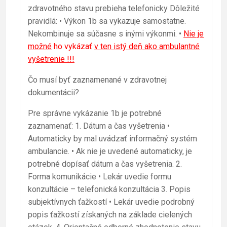
zdravotného stavu prebieha telefonicky Dôležité
pravidlá: • Výkon 1b sa vykazuje samostatne.
Nekombinuje sa súčasne s inými výkonmi. •
Nie je
možné
ho vykázať
v ten istý deň ako ambulantné
vyšetrenie !!!
Čo musí byť zaznamenané v zdravotnej
dokumentácii?
Pre správne vykázanie 1b je potrebné
zaznamenať: 1. Dátum a čas vyšetrenia •
Automaticky by mal uvádzať informačný systém
ambulancie. • Ak nie je uvedené automaticky, je
potrebné dopísať dátum a čas vyšetrenia. 2.
Forma komunikácie • Lekár uvedie formu
konzultácie – telefonická konzultácia 3. Popis
subjektívnych ťažkostí • Lekár uvedie podrobný
popis ťažkostí získaných na základe cielených