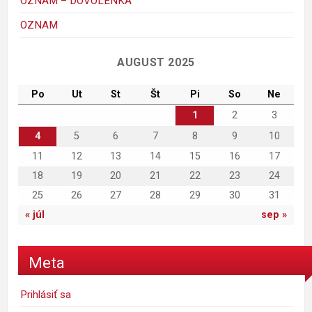
OZNAM – DOVOLENKA
mickey_mouse_walt_disney-1
porky-hrackyshop
Maggie Simpson
macko
kacer
ferdo
krtko
maja
OZNAM
C
AUGUST 2025
Po
Ut
St
Št
Pi
So
Ne
1
2
3
4
5
6
7
8
9
10
11
12
13
14
15
16
17
18
19
20
21
22
23
24
25
26
27
28
29
30
31
« júl
sep »
Meta
Prihlásiť sa